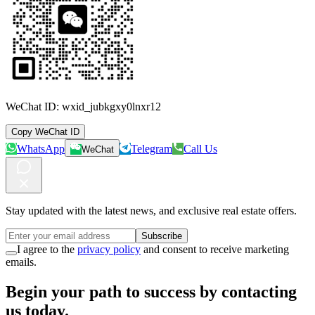
WeChat ID:
wxid_jubkgxy0lnxr12
Copy WeChat ID
WhatsApp
Telegram
Call Us
WeChat
Stay updated with the latest news, and exclusive real estate offers.
Subscribe
I agree to the
privacy policy
and consent to receive marketing
emails.
Begin your path to success by contacting
us today.