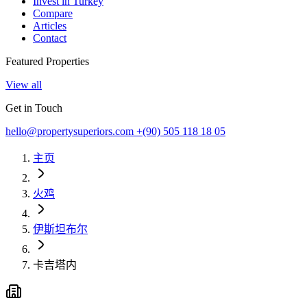
Invest in Turkey
Compare
Articles
Contact
Featured Properties
View all
Get in Touch
hello@propertysuperiors.com
+(90) 505 118 18 05
主页
火鸡
伊斯坦布尔
卡吉塔内