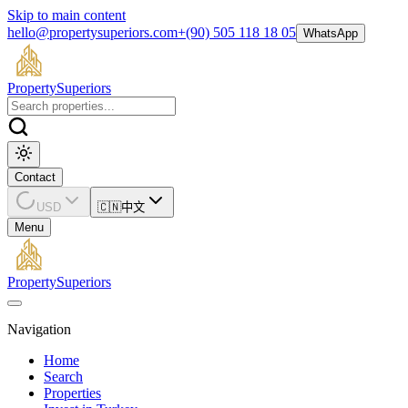
Skip to main content
hello@propertysuperiors.com
+(90) 505 118 18 05
WhatsApp
Property
Superiors
Contact
USD
🇨🇳
中文
Menu
Property
Superiors
Navigation
Home
Search
Properties