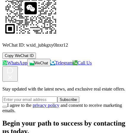
WeChat ID:
wxid_jubkgxy0lnxr12
Copy WeChat ID
WhatsApp
Telegram
Call Us
WeChat
Stay updated with the latest news, and exclusive real estate offers.
Subscribe
I agree to the
privacy policy
and consent to receive marketing
emails.
Begin your path to success by contacting
us today.