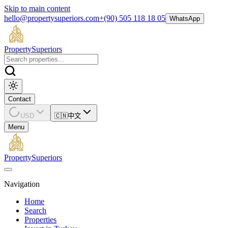
Skip to main content
hello@propertysuperiors.com
+(90) 505 118 18 05
WhatsApp
Property
Superiors
Contact
USD
🇨🇳
中文
Menu
Property
Superiors
Navigation
Home
Search
Properties