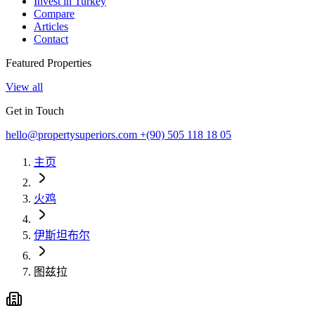
Invest in Turkey
Compare
Articles
Contact
Featured Properties
View all
Get in Touch
hello@propertysuperiors.com
+(90) 505 118 18 05
主页
火鸡
伊斯坦布尔
图兹拉