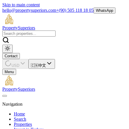
Skip to main content
hello@propertysuperiors.com
+(90) 505 118 18 05
WhatsApp
Property
Superiors
Contact
USD
🇨🇳
中文
Menu
Property
Superiors
Navigation
Home
Search
Properties