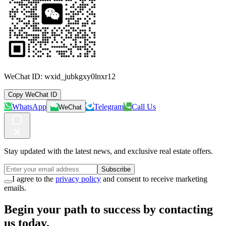
WeChat ID:
wxid_jubkgxy0lnxr12
Copy WeChat ID
WhatsApp
Telegram
Call Us
WeChat
Stay updated with the latest news, and exclusive real estate offers.
Subscribe
I agree to the
privacy policy
and consent to receive marketing
emails.
Begin your path to success by contacting
us today.