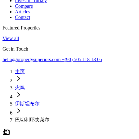
Invest in Turkey
Compare
Articles
Contact
Featured Properties
View all
Get in Touch
hello@propertysuperiors.com
+(90) 505 118 18 05
主页
火鸡
伊斯坦布尔
巴切利耶夫莱尔