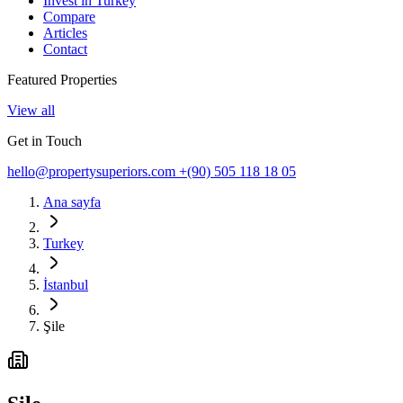
Invest in Turkey
Compare
Articles
Contact
Featured Properties
View all
Get in Touch
hello@propertysuperiors.com
+(90) 505 118 18 05
Ana sayfa
Turkey
İstanbul
Şile