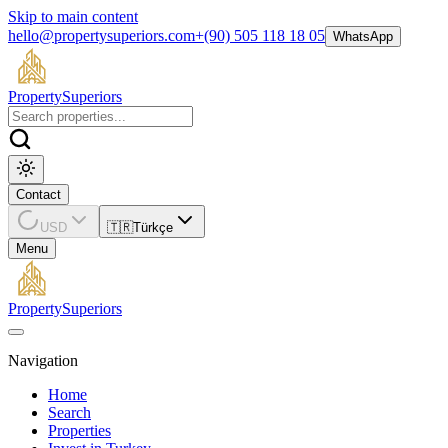
Skip to main content
hello@propertysuperiors.com
+(90) 505 118 18 05
WhatsApp
Property
Superiors
Contact
USD
🇹🇷
Türkçe
Menu
Property
Superiors
Navigation
Home
Search
Properties