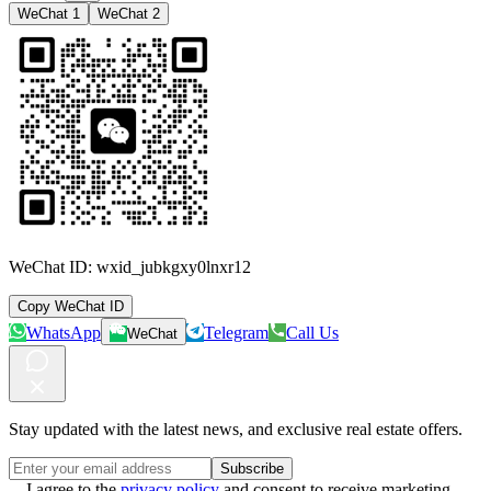
WeChat 1
WeChat 2
WeChat ID:
wxid_jubkgxy0lnxr12
Copy WeChat ID
WhatsApp
Telegram
Call Us
WeChat
Stay updated with the latest news, and exclusive real estate offers.
Subscribe
I agree to the
privacy policy
and consent to receive marketing