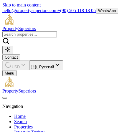
Skip to main content
hello@propertysuperiors.com
+(90) 505 118 18 05
WhatsApp
Property
Superiors
Contact
USD
🇷🇺
Русский
Menu
Property
Superiors
Navigation
Home
Search
Properties