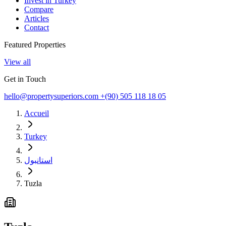
Invest in Turkey
Compare
Articles
Contact
Featured Properties
View all
Get in Touch
hello@propertysuperiors.com
+(90) 505 118 18 05
Accueil
Turkey
استانبول
Tuzla