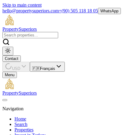
Skip to main content
hello@propertysuperiors.com
+(90) 505 118 18 05
WhatsApp
Property
Superiors
Contact
USD
🇫🇷
Français
Menu
Property
Superiors
Navigation
Home
Search
Properties